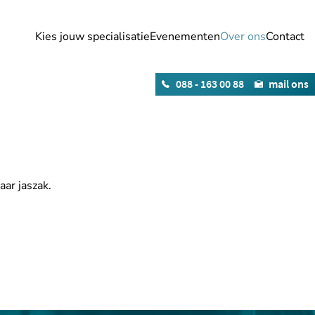
Kies jouw specialisatie
Evenementen
Over ons
Contact
088 - 163 00 88
mail ons
aar jaszak.